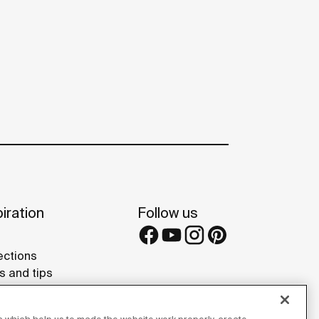
iration
Follow us
ections
s and tips
rence projects
 Galleries