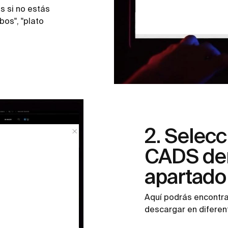
 si no estás
bos", "plato
2. Selecc
CADS den
apartad
Aquí podrás encontra
descargar en diferen