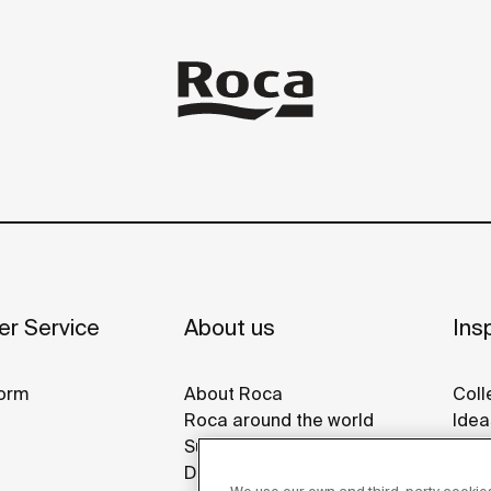
r Service
About us
Insp
orm
About Roca
Coll
Roca around the world
Idea
Sustainability
Refe
Design & Innovation
Roca