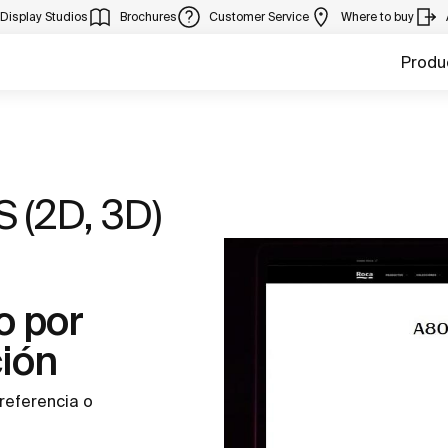
Display Studios
Brochures
Customer Service
Where to buy
Produ
 (2D, 3D)
o por
ción
referencia o