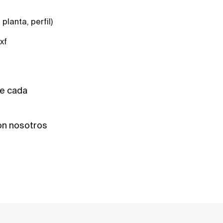
 planta, perfil)
dxf
de cada
on nosotros