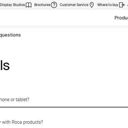
Display Studios
Brochures
Customer Service
Where to buy
Produ
questions
ls
hone or tablet?
ly with Roca products?