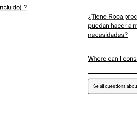
ncluido)”?
¿Tiene Roca prod
puedan hacer a m
necesidades?
Where can I cons
Se all questions abo